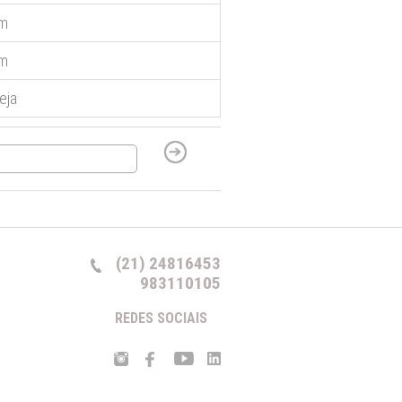
m
m
eja
(21) 24816453
983110105
REDES SOCIAIS