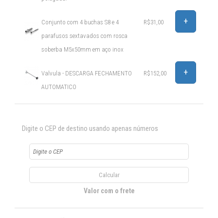
+
Conjunto com 4 buchas S8 e 4
R$31,00
parafusos sextavados com rosca
soberba M5x50mm em aço inox
+
Valvula - DESCARGA FECHAMENTO
R$152,00
AUTOMATICO
Digite o CEP de destino usando apenas números
Valor com o frete